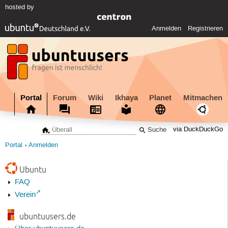
hosted by
Anmelden
Registrieren
Portal
Forum
Wiki
Ikhaya
Planet
Mitmachen
via DuckDuckGo
Portal
Anmelden
Ubuntu
FAQ
Verein
ubuntuusers.de