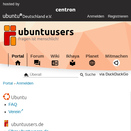
hosted by
Anmelden
Registrieren
Portal
Forum
Wiki
Ikhaya
Planet
Mitmachen
via DuckDuckGo
Portal
Anmelden
Ubuntu
FAQ
Verein
ubuntuusers.de