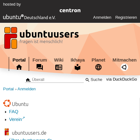
hosted by
Anmelden
Registrieren
Portal
Forum
Wiki
Ikhaya
Planet
Mitmachen
via DuckDuckGo
Portal
Anmelden
Ubuntu
FAQ
Verein
ubuntuusers.de