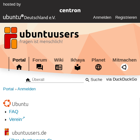
hosted by
Anmelden
Registrieren
Portal
Forum
Wiki
Ikhaya
Planet
Mitmachen
via DuckDuckGo
Portal
Anmelden
Ubuntu
FAQ
Verein
ubuntuusers.de