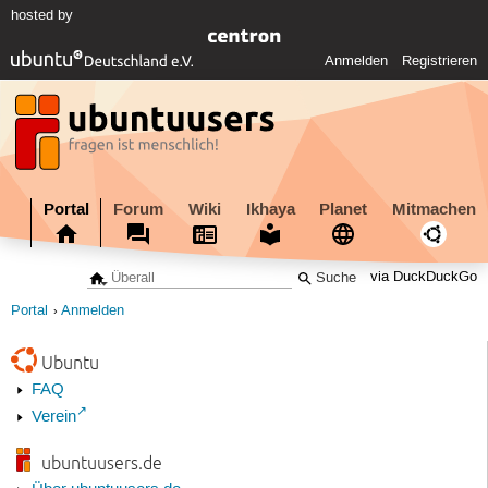
hosted by
Anmelden
Registrieren
Portal
Forum
Wiki
Ikhaya
Planet
Mitmachen
via DuckDuckGo
Portal
Anmelden
Ubuntu
FAQ
Verein
ubuntuusers.de