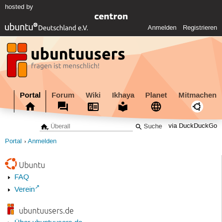
hosted by
Anmelden
Registrieren
Portal
Forum
Wiki
Ikhaya
Planet
Mitmachen
via DuckDuckGo
Portal
Anmelden
Ubuntu
FAQ
Verein
ubuntuusers.de