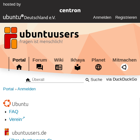
hosted by
Anmelden
Registrieren
Portal
Forum
Wiki
Ikhaya
Planet
Mitmachen
via DuckDuckGo
Portal
Anmelden
Ubuntu
FAQ
Verein
ubuntuusers.de