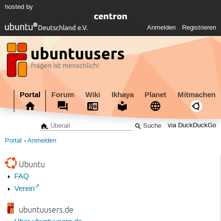
hosted by
Anmelden
Registrieren
Portal
Forum
Wiki
Ikhaya
Planet
Mitmachen
via DuckDuckGo
Portal
Anmelden
Ubuntu
FAQ
Verein
ubuntuusers.de