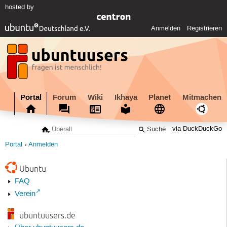
hosted by
Anmelden
Registrieren
Portal
Forum
Wiki
Ikhaya
Planet
Mitmachen
via DuckDuckGo
Portal
Anmelden
Ubuntu
FAQ
Verein
ubuntuusers.de