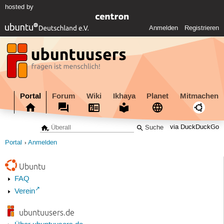
hosted by
Anmelden
Registrieren
Portal
Forum
Wiki
Ikhaya
Planet
Mitmachen
via DuckDuckGo
Portal
Anmelden
Ubuntu
FAQ
Verein
ubuntuusers.de