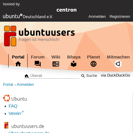
hosted by
Anmelden
Registrieren
Portal
Forum
Wiki
Ikhaya
Planet
Mitmachen
via DuckDuckGo
Portal
Anmelden
Ubuntu
FAQ
Verein
ubuntuusers.de