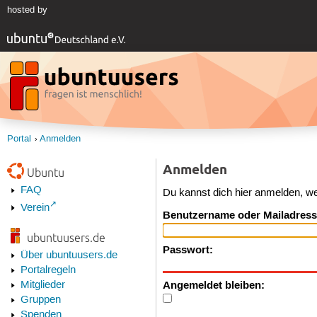
hosted by
Portal
Anmelden
Anmelden
Ubuntu
FAQ
Du kannst dich hier anmelden, w
Verein
Benutzername oder Mailadress
ubuntuusers.de
Passwort:
Über ubuntuusers.de
Portalregeln
Angemeldet bleiben:
Mitglieder
Gruppen
Spenden