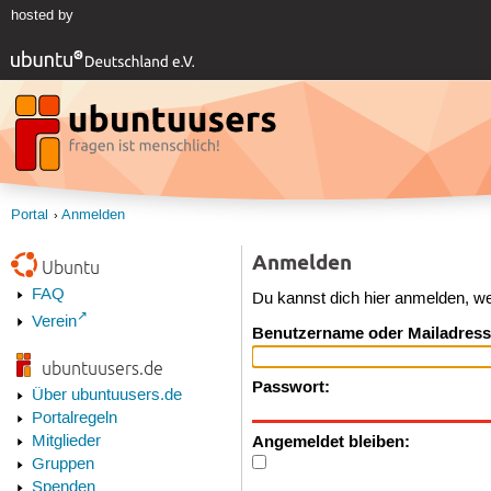
hosted by
Portal
Anmelden
Anmelden
Ubuntu
FAQ
Du kannst dich hier anmelden, w
Verein
Benutzername oder Mailadress
ubuntuusers.de
Passwort:
Über ubuntuusers.de
Portalregeln
Angemeldet bleiben:
Mitglieder
Gruppen
Spenden