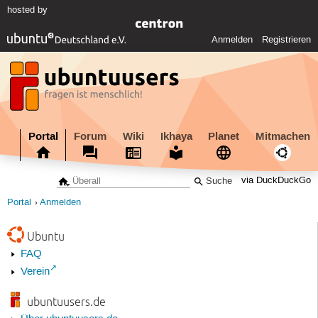
hosted by
Anmelden
Registrieren
Portal
Forum
Wiki
Ikhaya
Planet
Mitmachen
via DuckDuckGo
Portal
Anmelden
Ubuntu
FAQ
Verein
ubuntuusers.de