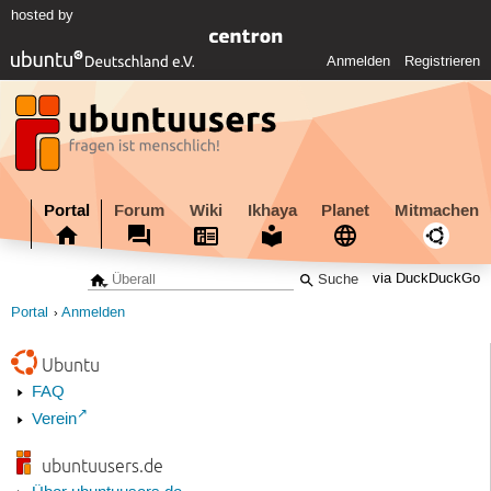
hosted by
Anmelden
Registrieren
Portal
Forum
Wiki
Ikhaya
Planet
Mitmachen
via DuckDuckGo
Portal
Anmelden
Ubuntu
FAQ
Verein
ubuntuusers.de