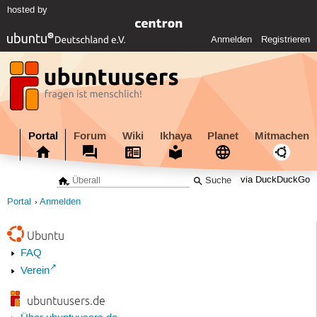
hosted by
Anmelden
Registrieren
Portal
Forum
Wiki
Ikhaya
Planet
Mitmachen
via DuckDuckGo
Portal
Anmelden
Ubuntu
FAQ
Verein
ubuntuusers.de