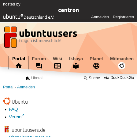
hosted by
Anmelden
Registrieren
Portal
Forum
Wiki
Ikhaya
Planet
Mitmachen
via DuckDuckGo
Portal
Anmelden
Ubuntu
FAQ
Verein
ubuntuusers.de