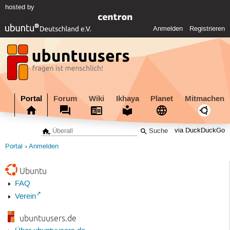
hosted by
Anmelden
Registrieren
Portal
Forum
Wiki
Ikhaya
Planet
Mitmachen
via DuckDuckGo
Portal
Anmelden
Ubuntu
FAQ
Verein
ubuntuusers.de