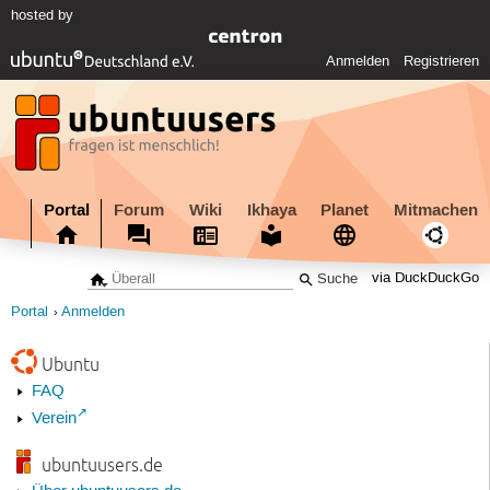
hosted by
Anmelden
Registrieren
Portal
Forum
Wiki
Ikhaya
Planet
Mitmachen
via DuckDuckGo
Portal
Anmelden
Ubuntu
FAQ
Verein
ubuntuusers.de