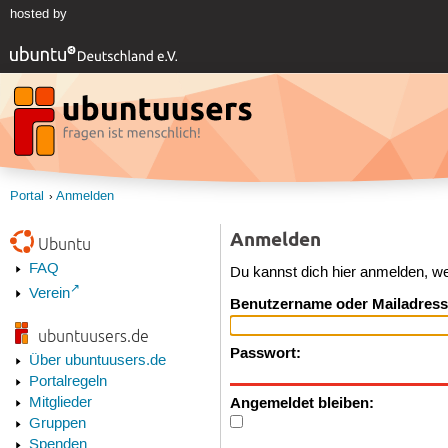
hosted by
Portal
Anmelden
Anmelden
Ubuntu
FAQ
Du kannst dich hier anmelden, w
Verein
Benutzername oder Mailadress
ubuntuusers.de
Passwort:
Über ubuntuusers.de
Portalregeln
Angemeldet bleiben:
Mitglieder
Gruppen
Spenden