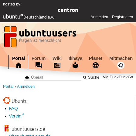
hosted by
Anmelden
Registrieren
Portal
Forum
Wiki
Ikhaya
Planet
Mitmachen
via DuckDuckGo
Portal
Anmelden
Ubuntu
FAQ
Verein
ubuntuusers.de