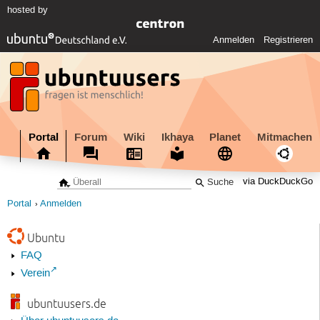
hosted by
Anmelden
Registrieren
Portal
Forum
Wiki
Ikhaya
Planet
Mitmachen
via DuckDuckGo
Portal
Anmelden
Ubuntu
FAQ
Verein
ubuntuusers.de