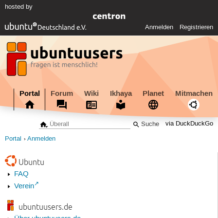
hosted by
Anmelden
Registrieren
Portal
Forum
Wiki
Ikhaya
Planet
Mitmachen
via DuckDuckGo
Portal
Anmelden
Ubuntu
FAQ
Verein
ubuntuusers.de