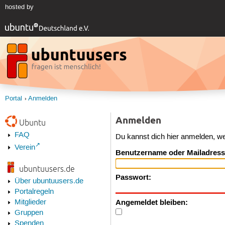
hosted by
Portal
Anmelden
Anmelden
Ubuntu
FAQ
Du kannst dich hier anmelden, w
Verein
Benutzername oder Mailadress
ubuntuusers.de
Passwort:
Über ubuntuusers.de
Portalregeln
Angemeldet bleiben:
Mitglieder
Gruppen
Spenden