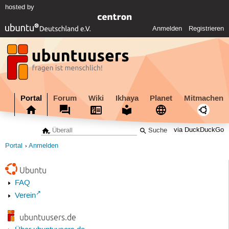
hosted by
Anmelden
Registrieren
Portal
Forum
Wiki
Ikhaya
Planet
Mitmachen
via DuckDuckGo
Portal
Anmelden
Ubuntu
FAQ
Verein
ubuntuusers.de