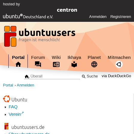
hosted by
Anmelden
Registrieren
Portal
Forum
Wiki
Ikhaya
Planet
Mitmachen
via DuckDuckGo
Portal
Anmelden
Ubuntu
FAQ
Verein
ubuntuusers.de