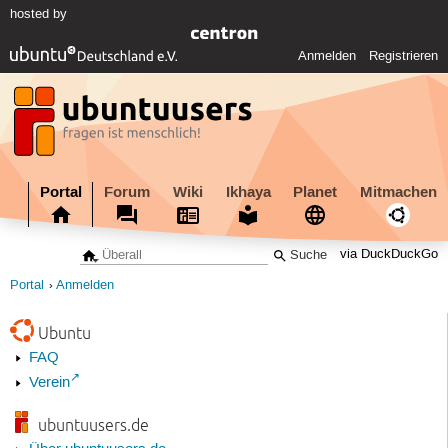
hosted by
Anmelden
Registrieren
Portal
Forum
Wiki
Ikhaya
Planet
Mitmachen
via DuckDuckGo
Portal
Anmelden
Ubuntu
FAQ
Verein
ubuntuusers.de