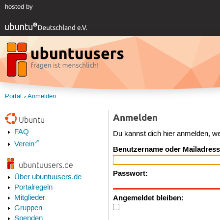
hosted by
Portal
Anmelden
Anmelden
Ubuntu
FAQ
Du kannst dich hier anmelden, w
Verein
Benutzername oder Mailadress
ubuntuusers.de
Passwort:
Über ubuntuusers.de
Portalregeln
Angemeldet bleiben:
Mitglieder
Gruppen
Spenden