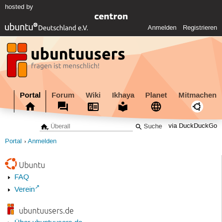
hosted by
Anmelden
Registrieren
Portal
Forum
Wiki
Ikhaya
Planet
Mitmachen
via DuckDuckGo
Portal
Anmelden
Ubuntu
FAQ
Verein
ubuntuusers.de