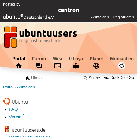
hosted by
Anmelden
Registrieren
Portal
Forum
Wiki
Ikhaya
Planet
Mitmachen
via DuckDuckGo
Portal
Anmelden
Ubuntu
FAQ
Verein
ubuntuusers.de