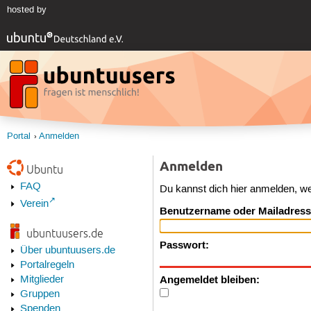
hosted by
Portal
Anmelden
Anmelden
Ubuntu
FAQ
Du kannst dich hier anmelden, w
Verein
Benutzername oder Mailadress
ubuntuusers.de
Passwort:
Über ubuntuusers.de
Portalregeln
Angemeldet bleiben:
Mitglieder
Gruppen
Spenden