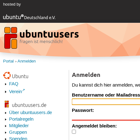
hosted by
Portal
Anmelden
Anmelden
Ubuntu
FAQ
Du kannst dich hier anmelden, w
Verein
Benutzername oder Mailadress
ubuntuusers.de
Passwort:
Über ubuntuusers.de
Portalregeln
Angemeldet bleiben:
Mitglieder
Gruppen
Spenden