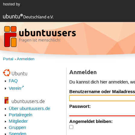
hosted by
Portal
Anmelden
Anmelden
Ubuntu
FAQ
Du kannst dich hier anmelden, w
Verein
Benutzername oder Mailadress
ubuntuusers.de
Passwort:
Über ubuntuusers.de
Portalregeln
Angemeldet bleiben:
Mitglieder
Gruppen
Spenden