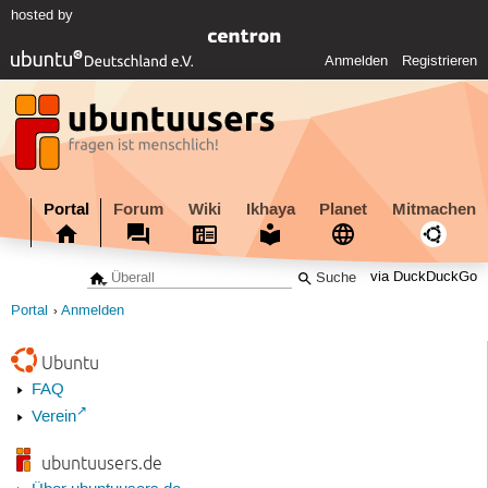
hosted by
Anmelden
Registrieren
Portal
Forum
Wiki
Ikhaya
Planet
Mitmachen
via DuckDuckGo
Portal
Anmelden
Ubuntu
FAQ
Verein
ubuntuusers.de