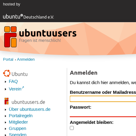
hosted by
Portal
Anmelden
Anmelden
Ubuntu
FAQ
Du kannst dich hier anmelden, w
Verein
Benutzername oder Mailadress
ubuntuusers.de
Passwort:
Über ubuntuusers.de
Portalregeln
Angemeldet bleiben:
Mitglieder
Gruppen
Spenden