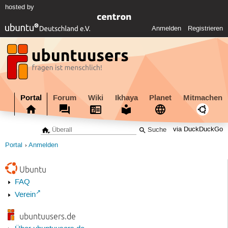
hosted by
Anmelden
Registrieren
Portal
Forum
Wiki
Ikhaya
Planet
Mitmachen
via DuckDuckGo
Portal
Anmelden
Ubuntu
FAQ
Verein
ubuntuusers.de