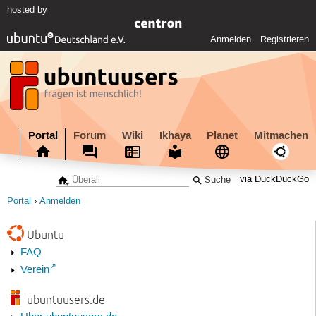
hosted by
Anmelden
Registrieren
Portal
Forum
Wiki
Ikhaya
Planet
Mitmachen
via DuckDuckGo
Portal
Anmelden
Ubuntu
FAQ
Verein
ubuntuusers.de