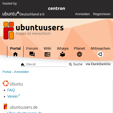
hosted by
Anmelden
Registrieren
Portal
Forum
Wiki
Ikhaya
Planet
Mitmachen
via DuckDuckGo
Portal
Anmelden
Ubuntu
FAQ
Verein
ubuntuusers.de