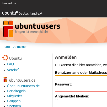
hosted by
Portal
Anmelden
Anmelden
Ubuntu
FAQ
Du kannst dich hier anmelden, w
Verein
Benutzername oder Mailadress
ubuntuusers.de
Passwort:
Über ubuntuusers.de
Portalregeln
Angemeldet bleiben:
Mitglieder
Gruppen
Spenden