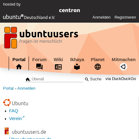
hosted by
Anmelden
Registrieren
Portal
Forum
Wiki
Ikhaya
Planet
Mitmachen
via DuckDuckGo
Portal
Anmelden
Ubuntu
FAQ
Verein
ubuntuusers.de