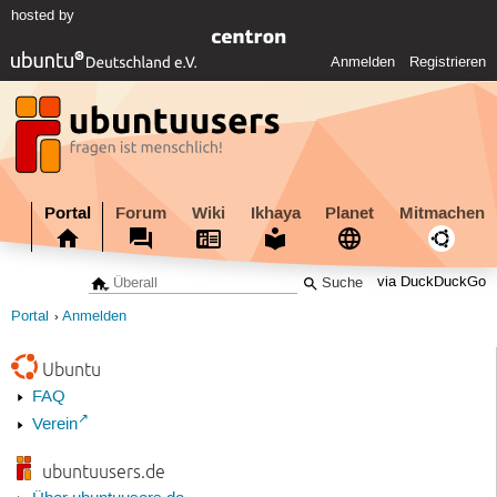
hosted by
Anmelden
Registrieren
Portal
Forum
Wiki
Ikhaya
Planet
Mitmachen
via DuckDuckGo
Portal
Anmelden
Ubuntu
FAQ
Verein
ubuntuusers.de