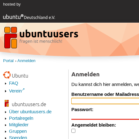
hosted by
Portal
Anmelden
Anmelden
Ubuntu
FAQ
Du kannst dich hier anmelden, w
Verein
Benutzername oder Mailadress
ubuntuusers.de
Passwort:
Über ubuntuusers.de
Portalregeln
Angemeldet bleiben:
Mitglieder
Gruppen
Spenden