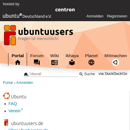
hosted by
Anmelden
Registrieren
Portal
Forum
Wiki
Ikhaya
Planet
Mitmachen
via DuckDuckGo
Portal
Anmelden
Ubuntu
FAQ
Verein
ubuntuusers.de