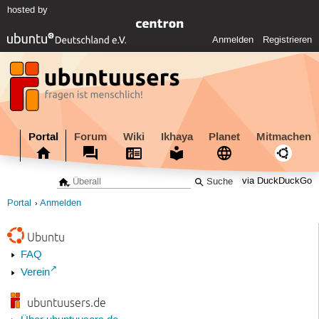
hosted by
Anmelden
Registrieren
Portal
Forum
Wiki
Ikhaya
Planet
Mitmachen
via DuckDuckGo
Portal
Anmelden
Ubuntu
FAQ
Verein
ubuntuusers.de