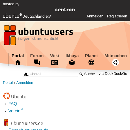
hosted by
Anmelden
Registrieren
Portal
Forum
Wiki
Ikhaya
Planet
Mitmachen
via DuckDuckGo
Portal
Anmelden
Ubuntu
FAQ
Verein
ubuntuusers.de