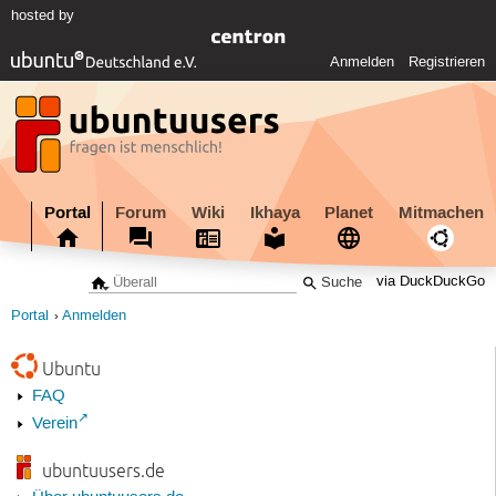
hosted by
Anmelden
Registrieren
Portal
Forum
Wiki
Ikhaya
Planet
Mitmachen
via DuckDuckGo
Portal
Anmelden
Ubuntu
FAQ
Verein
ubuntuusers.de