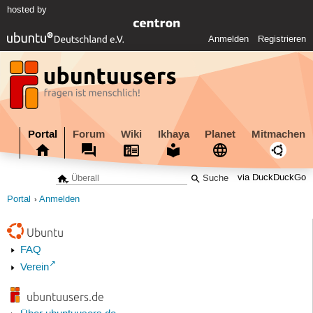
hosted by
Anmelden
Registrieren
Portal
Forum
Wiki
Ikhaya
Planet
Mitmachen
via DuckDuckGo
Portal
Anmelden
Ubuntu
FAQ
Verein
ubuntuusers.de