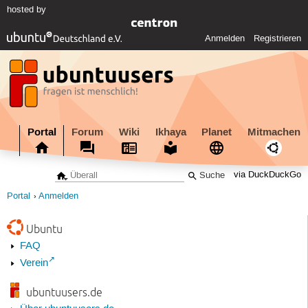
hosted by
Anmelden
Registrieren
Portal
Forum
Wiki
Ikhaya
Planet
Mitmachen
via DuckDuckGo
Portal
Anmelden
Ubuntu
FAQ
Verein
ubuntuusers.de