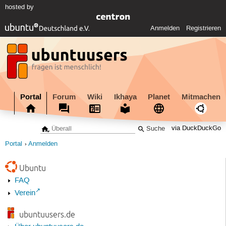
hosted by
Anmelden
Registrieren
Portal
Forum
Wiki
Ikhaya
Planet
Mitmachen
via DuckDuckGo
Portal
Anmelden
Ubuntu
FAQ
Verein
ubuntuusers.de