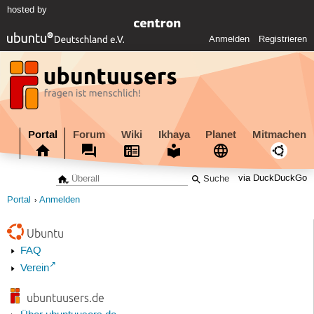
hosted by
Anmelden
Registrieren
Portal
Forum
Wiki
Ikhaya
Planet
Mitmachen
via DuckDuckGo
Portal
Anmelden
Ubuntu
FAQ
Verein
ubuntuusers.de